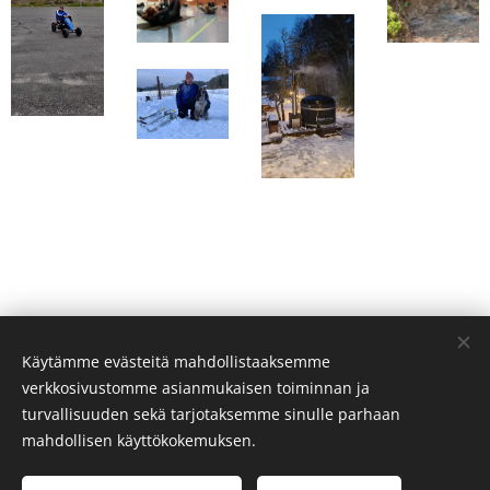
Käytämme evästeitä mahdollistaaksemme
verkkosivustomme asianmukaisen toiminnan ja
turvallisuuden sekä tarjotaksemme sinulle parhaan
mahdollisen käyttökokemuksen.
© 2022 Kaikki oikeudet pidätetään
Evästeet