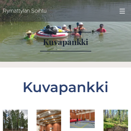
Rymättylän Soihtu
Kuvapankki
Kuvapankki