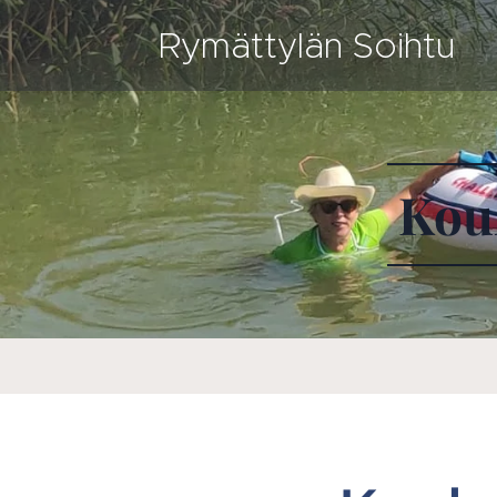
Rymättylän Soihtu
Kou