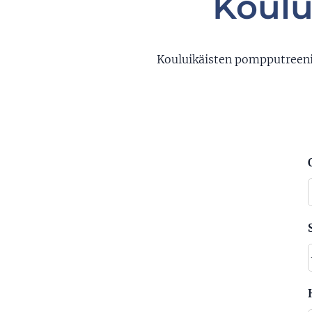
Koulu
Kouluikäisten pompputreenit