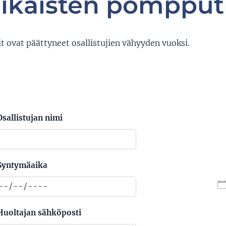
ikäisten pompput
 ovat päättyneet osallistujien vähyyden vuoksi.
Osallistujan nimi
Syntymäaika
Huoltajan sähköposti