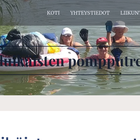
KOTI
YHTEYSTIEDOT
LIIKUN
luikäisten pompputre